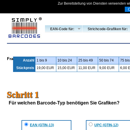
Zur Bereitstellung von Diensten verwenden wi
EAN-Code für:
Strichcode-Grafiken für:
Fragen? Rufen Sie uns bitte an unter 030 1207 6777 (Deutschl
Anzahl
1 bis 9
10 bis 24
25 bis 49
50 bis 74
75 bis
Stückpreis
19,00 EUR
15,00 EUR
11,00 EUR
9,00 EUR
6,00 
Für welchen Barcode-Typ benötigen Sie Grafiken?
EAN (GTIN-13)
UPC (GTIN-12)